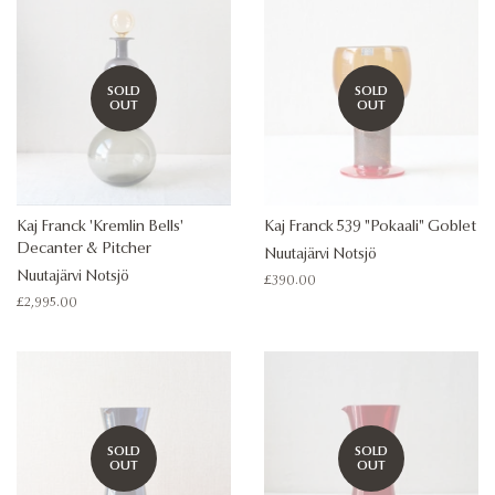
SOLD
SOLD
OUT
OUT
Kaj Franck 'Kremlin Bells'
Kaj Franck 539 "Pokaali" Goblet
Decanter & Pitcher
Nuutajärvi Notsjö
Nuutajärvi Notsjö
Regular
£390.00
price
Regular
£2,995.00
price
SOLD
SOLD
OUT
OUT