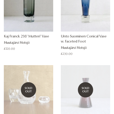
Kaj Franck 298 'Mutteri' Vase
Unto Suominen Conical Vase
w. Faceted Foot
Nuutajärvi Notsjö
Nuutajärvi Notsjö
Regular
£120.00
price
Regular
£230.00
price
SOLD
SOLD
OUT
OUT