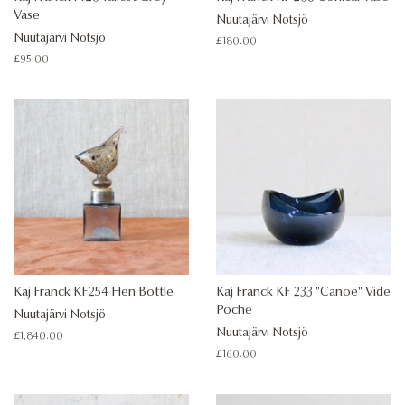
Vase
Nuutajärvi Notsjö
Nuutajärvi Notsjö
Regular
£180.00
price
Regular
£95.00
price
Kaj Franck KF254 Hen Bottle
Kaj Franck KF 233 "Canoe" Vide
Poche
Nuutajärvi Notsjö
Nuutajärvi Notsjö
Regular
£1,840.00
price
Regular
£160.00
price