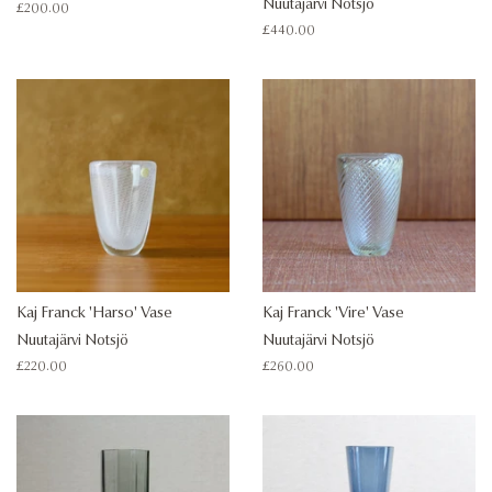
Nuutajärvi Notsjö
Regular
£200.00
price
Regular
£440.00
price
Kaj Franck 'Harso' Vase
Kaj Franck 'Vire' Vase
Nuutajärvi Notsjö
Nuutajärvi Notsjö
Regular
£220.00
Regular
£260.00
price
price