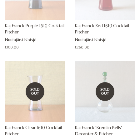
Kaj Franck Purple 1610 Cocktail
Kaj Franck Red 1610 Cocktail
Pitcher
Pitcher
Nuutajärvi Notsjö
Nuutajärvi Notsjö
Regular
£180.00
Regular
£260.00
price
price
SOLD
SOLD
OUT
OUT
Kaj Franck Clear 1610 Cocktail
Kaj Franck 'Kremlin Bells'
Pitcher
Decanter & Pitcher