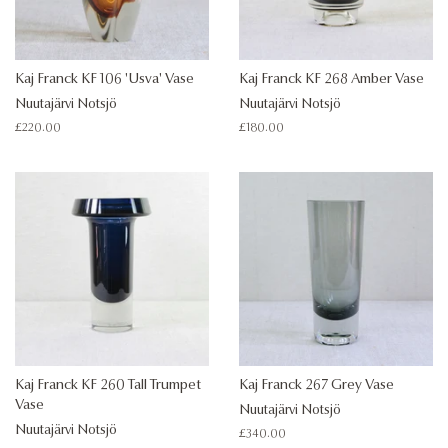
Kaj Franck KF 106 'Usva' Vase
Kaj Franck KF 268 Amber Vase
Nuutajärvi Notsjö
Nuutajärvi Notsjö
Regular
£220.00
Regular
£180.00
price
price
Kaj Franck KF 260 Tall Trumpet
Kaj Franck 267 Grey Vase
Vase
Nuutajärvi Notsjö
Nuutajärvi Notsjö
Regular
£340.00