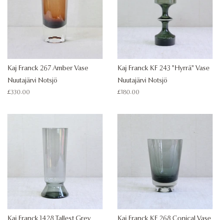
Kaj Franck 267 Amber Vase
Kaj Franck KF 243 "Hyrrä" Vase
Nuutajärvi Notsjö
Nuutajärvi Notsjö
Regular
£330.00
Regular
£180.00
price
price
Kaj Franck 1428 Tallest Grey
Kaj Franck KF 268 Conical Vase