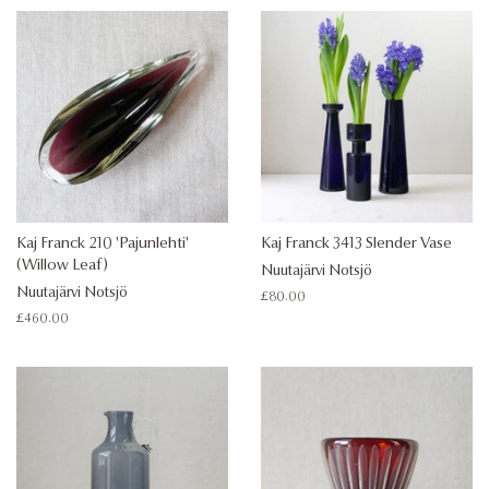
Kaj Franck 210 'Pajunlehti'
Kaj Franck 3413 Slender Vase
(Willow Leaf)
Nuutajärvi Notsjö
Nuutajärvi Notsjö
Regular
£80.00
price
Regular
£460.00
price