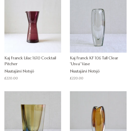
Kaj Franck Lilac 1610 Cocktail
Kaj Franck KF 106 Tall Clear
Pitcher
'Usva' Vase
Nuutajärvi Notsjö
Nuutajärvi Notsjö
Regular
£220.00
Regular
£220.00
price
price