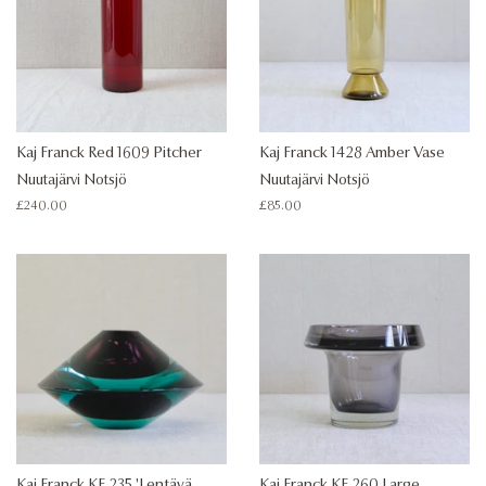
Kaj Franck Red 1609 Pitcher
Kaj Franck 1428 Amber Vase
Nuutajärvi Notsjö
Nuutajärvi Notsjö
Regular
£240.00
Regular
£85.00
price
price
Kaj Franck KF 235 'Lentävä
Kaj Franck KF 260 Large