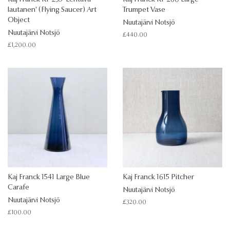
lautanen' (Flying Saucer) Art
Trumpet Vase
Object
Nuutajärvi Notsjö
Nuutajärvi Notsjö
Regular
£440.00
price
Regular
£1,200.00
price
Kaj Franck 1541 Large Blue
Kaj Franck 1615 Pitcher
Carafe
Nuutajärvi Notsjö
Nuutajärvi Notsjö
Regular
£320.00
price
Regular
£100.00
price