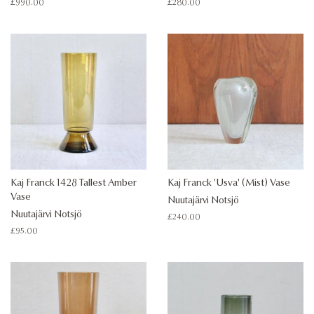
Regular
£990.00
Regular
£280.00
price
price
Kaj Franck 1428 Tallest Amber
Kaj Franck 'Usva' (Mist) Vase
Vase
Nuutajärvi Notsjö
Nuutajärvi Notsjö
Regular
£240.00
price
Regular
£95.00
price