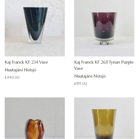
Kaj Franck KF 234 Vase
Kaj Franck KF 268 Tyrian Purple
Vase
Nuutajärvi Notsjö
Nuutajärvi Notsjö
Regular
£440.00
price
Regular
£155.00
price