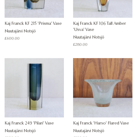
Kaj Franck KF 215 'Prisma' Vase
Kaj Franck KF 106 Tall Amber
'Usva' Vase
Nuutajärvi Notsjö
Nuutajärvi Notsjö
Regular
£600.00
price
Regular
£280.00
price
Kaj Franck 249 'Pilari' Vase
Kaj Franck 'Harso' Flared Vase
Nuutajärvi Notsjö
Nuutajärvi Notsjö