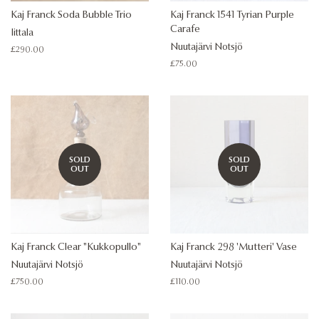
Kaj Franck Soda Bubble Trio
Kaj Franck 1541 Tyrian Purple
Carafe
Iittala
Nuutajärvi Notsjö
Regular
£290.00
price
Regular
£75.00
price
SOLD
SOLD
OUT
OUT
Kaj Franck Clear "Kukkopullo"
Kaj Franck 298 'Mutteri' Vase
Nuutajärvi Notsjö
Nuutajärvi Notsjö
Regular
£750.00
Regular
£110.00
price
price