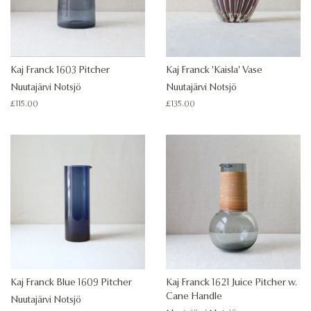
Kaj Franck 1603 Pitcher
Kaj Franck 'Kaisla' Vase
Nuutajärvi Notsjö
Nuutajärvi Notsjö
Regular
£115.00
Regular
£135.00
price
price
Kaj Franck Blue 1609 Pitcher
Kaj Franck 1621 Juice Pitcher w.
Cane Handle
Nuutajärvi Notsjö